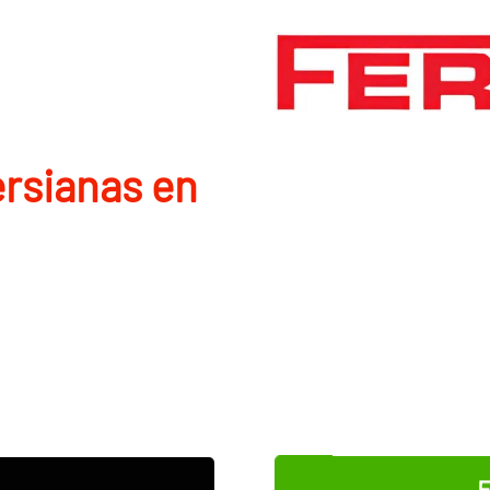
rsianas en
E