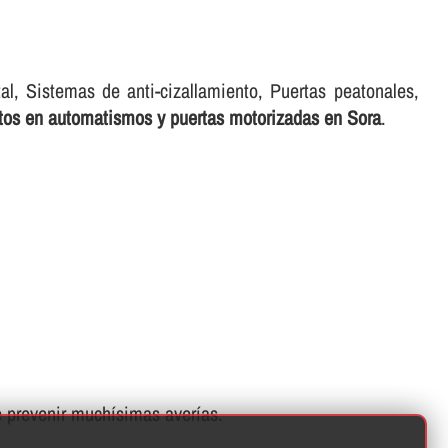
tal, Sistemas de anti-cizallamiento, Puertas peatonales,
rtos en automatismos y puertas motorizadas en Sora
.
prevenir muchí­simas averí­as.