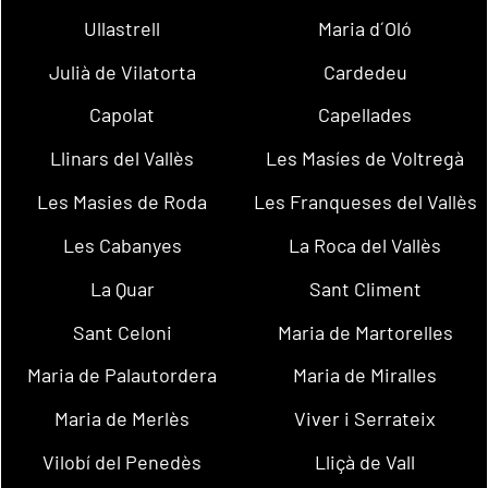
Ullastrell
Maria d´Oló
Julià de Vilatorta
Cardedeu
Capolat
Capellades
Llinars del Vallès
Les Masíes de Voltregà
Les Masies de Roda
Les Franqueses del Vallès
Les Cabanyes
La Roca del Vallès
La Quar
Sant Climent
Sant Celoni
Maria de Martorelles
Maria de Palautordera
Maria de Miralles
Maria de Merlès
Viver i Serrateix
Vilobí del Penedès
Lliçà de Vall