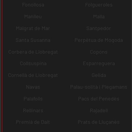
Fonollosa
Folgueroles
Manlleu
Malla
Malgrat de Mar
Santpedor
Santa Susanna
Perpètua de Mogoda
Corbera de Llobregat
Copons
Collsuspina
Esparreguera
Cornellà de Llobregat
Gelida
Navas
Palau-solità i Plegamans
Palafolls
Pacs del Penedès
Rellinars
Rajadell
Premià de Dalt
Prats de Lluçanès