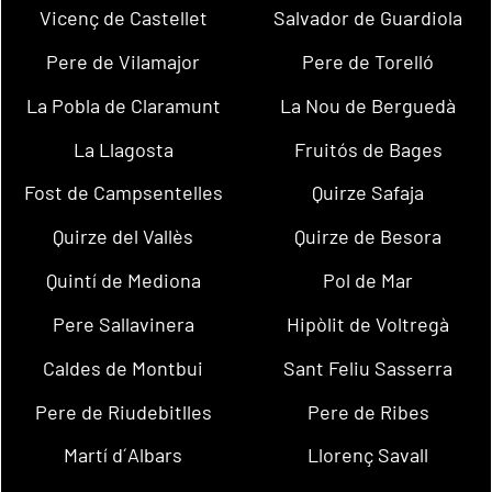
Vicenç de Castellet
Salvador de Guardiola
Pere de Vilamajor
Pere de Torelló
La Pobla de Claramunt
La Nou de Berguedà
La Llagosta
Fruitós de Bages
Fost de Campsentelles
Quirze Safaja
Quirze del Vallès
Quirze de Besora
Quintí de Mediona
Pol de Mar
Pere Sallavinera
Hipòlit de Voltregà
Caldes de Montbui
Sant Feliu Sasserra
Pere de Riudebitlles
Pere de Ribes
Martí d´Albars
Llorenç Savall