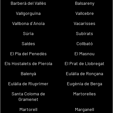
Barberà del Vallès
Balsareny
Vallgorguina
Vallcebre
Vallbona d´Anoia
Vacarisses
Súria
Subirats
Saldes
Collbató
El Pla del Penedès
El Masnou
Els Hostalets de Pierola
El Prat de Llobregat
Balenyà
Eulàlia de Ronçana
Eulàlia de Riuprimer
Eugènia de Berga
Santa Coloma de
Martorelles
Gramenet
Martorell
Marganell