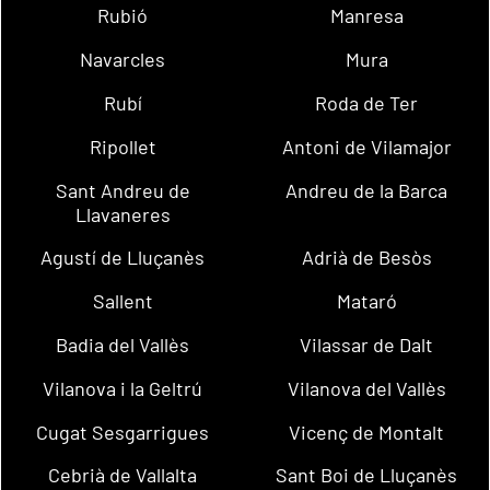
Rubió
Manresa
Navarcles
Mura
Rubí
Roda de Ter
Ripollet
Antoni de Vilamajor
Sant Andreu de
Andreu de la Barca
Llavaneres
Agustí de Lluçanès
Adrià de Besòs
Sallent
Mataró
Badia del Vallès
Vilassar de Dalt
Vilanova i la Geltrú
Vilanova del Vallès
Cugat Sesgarrigues
Vicenç de Montalt
Cebrià de Vallalta
Sant Boi de Lluçanès