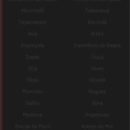
Montmeló
Talamanca
Tagamanent
Borredà
Avià
Artés
Argençola
Castellnou de Bages
Sagàs
Lluçà
Orís
Olvan
Olost
Olivella
Montclar
Begues
Gallifa
Sora
Mediona
Argentona
Arenys de Munt
Arenys de Mar