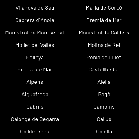
Vilanova de Sau
Maria de Corcó
Cabrera d´Anoia
Premià de Mar
Monistrol de Montserrat
Monistrol de Calders
Mollet del Vallès
Molins de Rei
Polinyà
Pobla de Lillet
Pineda de Mar
Castellbisbal
Alpens
Alella
Aiguafreda
Bagà
Cabrils
Campins
Calonge de Segarra
Callús
Calldetenes
Calella