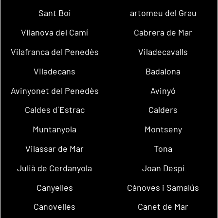
Sant Boi
artomeu del Grau
Vilanova del Camí
Cabrera de Mar
Vilafranca del Penedès
Viladecavalls
Viladecans
Badalona
Avinyonet del Penedès
Avinyó
Caldes d´Estrac
Calders
Muntanyola
Montseny
Vilassar de Mar
Tona
Julià de Cerdanyola
Joan Despí
Canyelles
Cànoves i Samalús
Canovelles
Canet de Mar