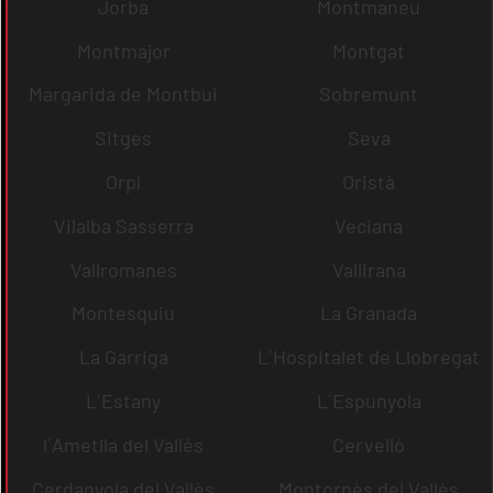
Jorba
Montmaneu
Montmajor
Montgat
Margarida de Montbui
Sobremunt
Sitges
Seva
Orpí
Oristà
Vilalba Sasserra
Veciana
Vallromanes
Vallirana
Montesquiu
La Granada
La Garriga
L´Hospitalet de Llobregat
L´Estany
L´Espunyola
l´Ametlla del Vallès
Cervelló
Cerdanyola del Vallès
Montornès del Vallès