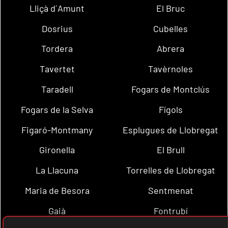
Lliçà d´Amunt
El Bruc
Dosrius
Cubelles
Tordera
Abrera
Tavertet
Tavèrnoles
Taradell
Fogars de Montclús
Fogars de la Selva
Fígols
Figaró-Montmany
Esplugues de Llobregat
Gironella
El Brull
La Llacuna
Torrelles de Llobregat
Maria de Besora
Sentmenat
Gaià
Fontrubí