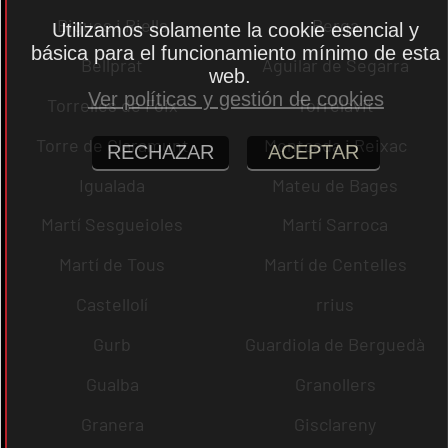
Bigues i Riells
Berga
Utilizamos solamente la cookie esencial y
básica para el funcionamiento mínimo de esta
Bellprat
Aguilar de Segarra
web.
Ver políticas y gestión de cookies
Torrelles de Foix
Torrelavit
Torre de Claramunt
Montcada i Reixac
RECHAZAR
ACEPTAR
Igualada
Mateu de Bages
Martí Sesgueioles
Martí Sarroca
Martí de Tous
Martí de Centelles
Castellolí
rrius
Gurb
Guardiola de Berguedà
Gualba
Granollers
Granera
Gisclareny