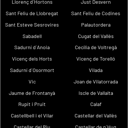
Llorenç d´Hortons
Just Desvern
Sant Feliu de Llobregat
Sant Feliu de Codines
Sant Esteve Sesrovires
Palautordera
Sabadell
Cugat del Vallès
Sadurní d´Anoia
Cecília de Voltregà
Vicenç dels Horts
Vicenç de Torelló
Sadurní d´Osormort
Vilada
Vic
Joan de Vilatorrada
Jaume de Frontanyà
Iscle de Vallalta
Rupit i Pruit
Calaf
Castellbell i el Vilar
Castellar del Vallès
Castellar del Riu
Castellar de n´Hug