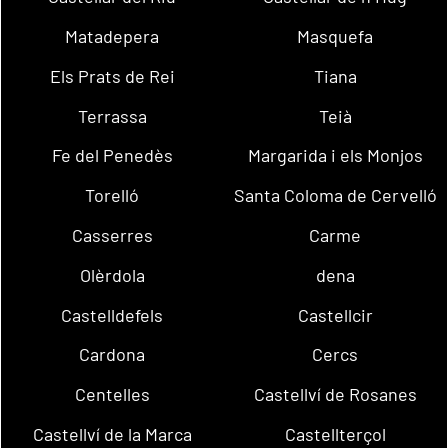
Matadepera
Masquefa
Els Prats de Rei
Tiana
Terrassa
Teià
Fe del Penedès
Margarida i els Monjos
Torelló
Santa Coloma de Cervelló
Casserres
Carme
Olèrdola
dena
Castelldefels
Castellcir
Cardona
Cercs
Centelles
Castellví de Rosanes
Castellví de la Marca
Castellterçol