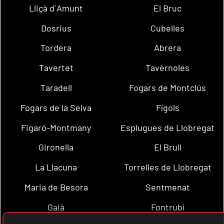
Lliçà d´Amunt
El Bruc
Dosrius
Cubelles
Tordera
Abrera
Tavertet
Tavèrnoles
Taradell
Fogars de Montclús
Fogars de la Selva
Fígols
Figaró-Montmany
Esplugues de Llobregat
Gironella
El Brull
La Llacuna
Torrelles de Llobregat
Maria de Besora
Sentmenat
Gaià
Fontrubí