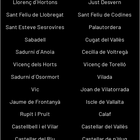
Llorenç d´Hortons
Just Desvern
Sant Feliu de Llobregat
Sant Feliu de Codines
Sant Esteve Sesrovires
Palautordera
Sabadell
Cugat del Vallès
Sadurní d´Anoia
Cecília de Voltregà
Vicenç dels Horts
Vicenç de Torelló
Sadurní d´Osormort
Vilada
Vic
Joan de Vilatorrada
Jaume de Frontanyà
Iscle de Vallalta
Rupit i Pruit
Calaf
Castellbell i el Vilar
Castellar del Vallès
Castellar del Riu
Castellar de n´Hug