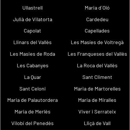
Ullastrell
Maria d´Oló
Julià de Vilatorta
Cardedeu
Capolat
Capellades
Llinars del Vallès
Les Masíes de Voltregà
Les Masies de Roda
Les Franqueses del Vallès
Les Cabanyes
La Roca del Vallès
La Quar
Sant Climent
Sant Celoni
Maria de Martorelles
Maria de Palautordera
Maria de Miralles
Maria de Merlès
Viver i Serrateix
Vilobí del Penedès
Lliçà de Vall