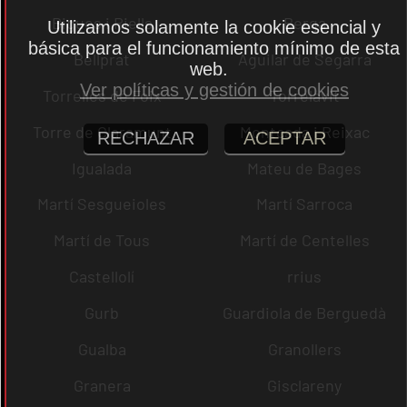
Bigues i Riells
Berga
Utilizamos solamente la cookie esencial y
básica para el funcionamiento mínimo de esta
Bellprat
Aguilar de Segarra
web.
Ver políticas y gestión de cookies
Torrelles de Foix
Torrelavit
Torre de Claramunt
Montcada i Reixac
RECHAZAR
ACEPTAR
Igualada
Mateu de Bages
Martí Sesgueioles
Martí Sarroca
Martí de Tous
Martí de Centelles
Castellolí
rrius
Gurb
Guardiola de Berguedà
Gualba
Granollers
Granera
Gisclareny