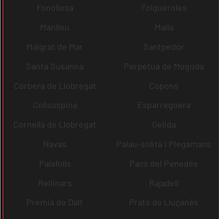
Fonollosa
Folgueroles
Manlleu
Malla
Malgrat de Mar
Santpedor
Santa Susanna
Perpètua de Mogoda
Corbera de Llobregat
Copons
Collsuspina
Esparreguera
Cornellà de Llobregat
Gelida
Navas
Palau-solità i Plegamans
Palafolls
Pacs del Penedès
Rellinars
Rajadell
Premià de Dalt
Prats de Lluçanès