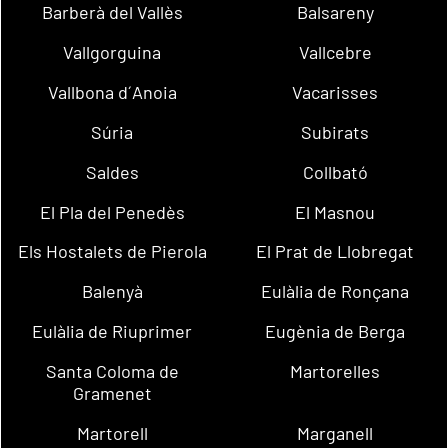
Barberà del Vallès
Balsareny
Vallgorguina
Vallcebre
Vallbona d´Anoia
Vacarisses
Súria
Subirats
Saldes
Collbató
El Pla del Penedès
El Masnou
Els Hostalets de Pierola
El Prat de Llobregat
Balenyà
Eulàlia de Ronçana
Eulàlia de Riuprimer
Eugènia de Berga
Santa Coloma de
Martorelles
Gramenet
Martorell
Marganell