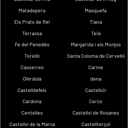
Matadepera
Masquefa
Els Prats de Rei
Tiana
Terrassa
Teià
Fe del Penedès
Margarida i els Monjos
Torelló
Santa Coloma de Cervelló
Casserres
Carme
Olèrdola
dena
Castelldefels
Castellcir
Cardona
Cercs
Centelles
Castellví de Rosanes
Castellví de la Marca
Castellterçol