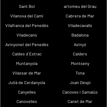
Sant Boi
artomeu del Grau
Vilanova del Camí
Cabrera de Mar
Vilafranca del Penedès
Viladecavalls
Viladecans
Badalona
Avinyonet del Penedès
Avinyó
Caldes d´Estrac
Calders
Muntanyola
Montseny
Vilassar de Mar
Tona
Julià de Cerdanyola
Joan Despí
Canyelles
Cànoves i Samalús
Canovelles
Canet de Mar