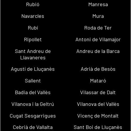
Rubió
Manresa
Navarcles
Mura
Rubí
Roda de Ter
Ripollet
Antoni de Vilamajor
Sant Andreu de
Andreu de la Barca
Llavaneres
Agustí de Lluçanès
Adrià de Besòs
Sallent
Mataró
Badia del Vallès
Vilassar de Dalt
Vilanova i la Geltrú
Vilanova del Vallès
Cugat Sesgarrigues
Vicenç de Montalt
Cebrià de Vallalta
Sant Boi de Lluçanès