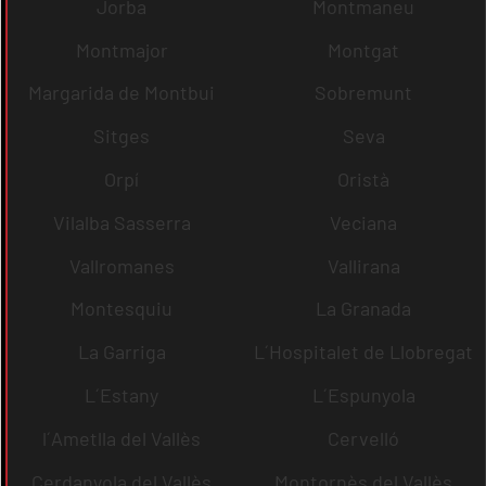
Jorba
Montmaneu
Montmajor
Montgat
Margarida de Montbui
Sobremunt
Sitges
Seva
Orpí
Oristà
Vilalba Sasserra
Veciana
Vallromanes
Vallirana
Montesquiu
La Granada
La Garriga
L´Hospitalet de Llobregat
L´Estany
L´Espunyola
l´Ametlla del Vallès
Cervelló
Cerdanyola del Vallès
Montornès del Vallès