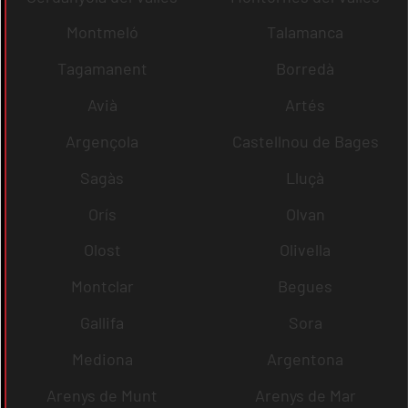
Montmeló
Talamanca
Tagamanent
Borredà
Avià
Artés
Argençola
Castellnou de Bages
Sagàs
Lluçà
Orís
Olvan
Olost
Olivella
Montclar
Begues
Gallifa
Sora
Mediona
Argentona
Arenys de Munt
Arenys de Mar