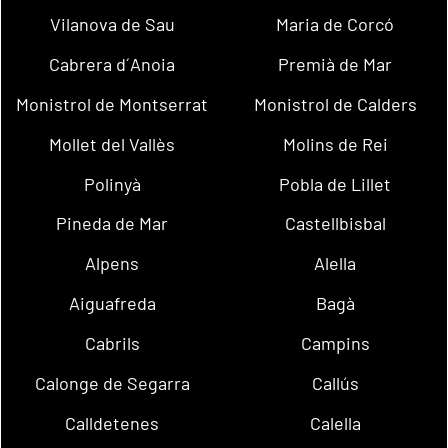
Vilanova de Sau
Maria de Corcó
Cabrera d´Anoia
Premià de Mar
Monistrol de Montserrat
Monistrol de Calders
Mollet del Vallès
Molins de Rei
Polinyà
Pobla de Lillet
Pineda de Mar
Castellbisbal
Alpens
Alella
Aiguafreda
Bagà
Cabrils
Campins
Calonge de Segarra
Callús
Calldetenes
Calella