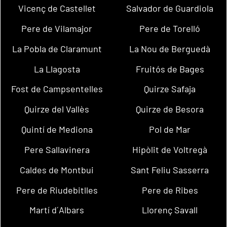
Vicenç de Castellet
Salvador de Guardiola
Pere de Vilamajor
Pere de Torelló
La Pobla de Claramunt
La Nou de Berguedà
La Llagosta
Fruitós de Bages
Fost de Campsentelles
Quirze Safaja
Quirze del Vallès
Quirze de Besora
Quintí de Mediona
Pol de Mar
Pere Sallavinera
Hipòlit de Voltregà
Caldes de Montbui
Sant Feliu Sasserra
Pere de Riudebitlles
Pere de Ribes
Martí d´Albars
Llorenç Savall