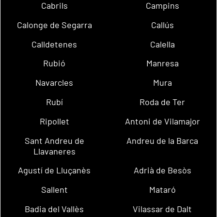
Cabrils
Campins
Calonge de Segarra
Callús
Calldetenes
Calella
Rubió
Manresa
Navarcles
Mura
Rubí
Roda de Ter
Ripollet
Antoni de Vilamajor
Sant Andreu de
Andreu de la Barca
Llavaneres
Agustí de Lluçanès
Adrià de Besòs
Sallent
Mataró
Badia del Vallès
Vilassar de Dalt