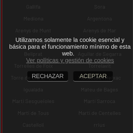
Gallifa
Sora
Mediona
Argentona
Arenys de Munt
Arenys de Mar
Utilizamos solamente la cookie esencial y
Bigues i Riells
Berga
básica para el funcionamiento mínimo de esta
web.
Bellprat
Aguilar de Segarra
Ver políticas y gestión de cookies
Torrelles de Foix
Torrelavit
RECHAZAR
ACEPTAR
Torre de Claramunt
Montcada i Reixac
Igualada
Mateu de Bages
Martí Sesgueioles
Martí Sarroca
Martí de Tous
Martí de Centelles
Castellolí
rrius