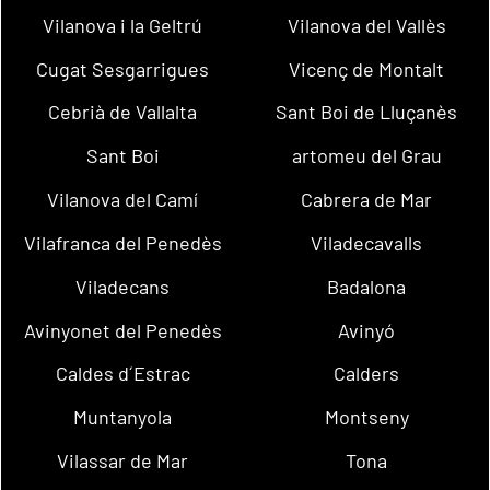
Vilanova i la Geltrú
Vilanova del Vallès
Cugat Sesgarrigues
Vicenç de Montalt
Cebrià de Vallalta
Sant Boi de Lluçanès
Sant Boi
artomeu del Grau
Vilanova del Camí
Cabrera de Mar
Vilafranca del Penedès
Viladecavalls
Viladecans
Badalona
Avinyonet del Penedès
Avinyó
Caldes d´Estrac
Calders
Muntanyola
Montseny
Vilassar de Mar
Tona