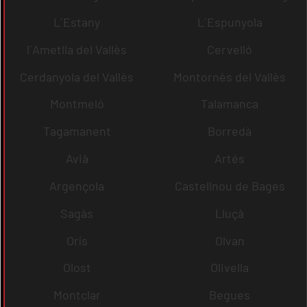
L´Estany
L´Espunyola
l´Ametlla del Vallès
Cervelló
Cerdanyola del Vallès
Montornès del Vallès
Montmeló
Talamanca
Tagamanent
Borredà
Avià
Artés
Argençola
Castellnou de Bages
Sagàs
Lluçà
Orís
Olvan
Olost
Olivella
Montclar
Begues