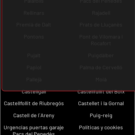
Palafolls
Pacs del Penedès
Rellinars
Rajadell
Premià de Dalt
Prats de Lluçanès
Pontons
Pont de Vilomara i
Rocafort
Pujalt
Puigdàlber
Papiol
Palma de Cervelló
Pallejà
Moià
Castellgalí
Castellfullit del Boix
Castellfollit de Riubregós
Castellet i la Gornal
Castell de l´Areny
Puig-reig
Urgencias puertas garaje
Políticas y cookies
Pacs del Penedès