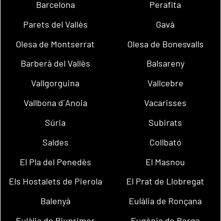
Barcelona
Perafita
Parets del Vallès
Gavà
Olesa de Montserrat
Olesa de Bonesvalls
Barberà del Vallès
Balsareny
Vallgorguina
Vallcebre
Vallbona d´Anoia
Vacarisses
Súria
Subirats
Saldes
Collbató
El Pla del Penedès
El Masnou
Els Hostalets de Pierola
El Prat de Llobregat
Balenyà
Eulàlia de Ronçana
Eulàlia de Riuprimer
Eugènia de Berga