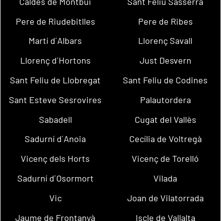
Caldes de Montbui
Sant Feliu Sasserra
Pere de Riudebitlles
Pere de Ribes
Martí d´Albars
Llorenç Savall
Llorenç d´Hortons
Just Desvern
Sant Feliu de Llobregat
Sant Feliu de Codines
Sant Esteve Sesrovires
Palautordera
Sabadell
Cugat del Vallès
Sadurní d´Anoia
Cecília de Voltregà
Vicenç dels Horts
Vicenç de Torelló
Sadurní d´Osormort
Vilada
Vic
Joan de Vilatorrada
Jaume de Frontanyà
Iscle de Vallalta