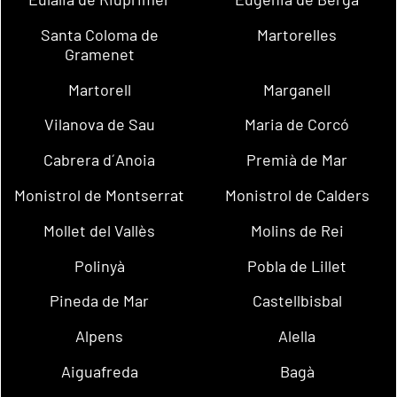
Santa Coloma de
Martorelles
Gramenet
Martorell
Marganell
Vilanova de Sau
Maria de Corcó
Cabrera d´Anoia
Premià de Mar
Monistrol de Montserrat
Monistrol de Calders
Mollet del Vallès
Molins de Rei
Polinyà
Pobla de Lillet
Pineda de Mar
Castellbisbal
Alpens
Alella
Aiguafreda
Bagà