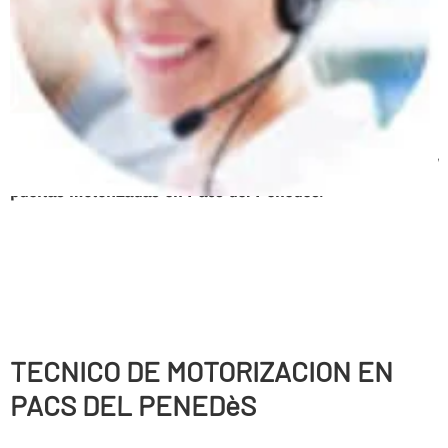
Persianas enrollables, Puertas correderas, Puertas
batientes, Puertas seccionales, Correderas automáticas
de cristal, Sistemas de anti-cizallamiento, Puertas
peatonales, Puertas basculantes, Puertas radio
frecuencia, Urgencias 24 horas, Mantenimiento de
parking
Servicio tecnico, expertos en automatismos y
puertas motorizadas en Pacs del Penedès
.
TECNICO DE MOTORIZACION EN
PACS DEL PENEDèS