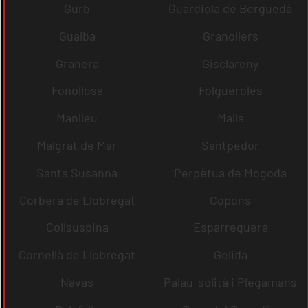
Gurb
Guardiola de Berguedà
Gualba
Granollers
Granera
Gisclareny
Fonollosa
Folgueroles
Manlleu
Malla
Malgrat de Mar
Santpedor
Santa Susanna
Perpètua de Mogoda
Corbera de Llobregat
Copons
Collsuspina
Esparreguera
Cornellà de Llobregat
Gelida
Navas
Palau-solità i Plegamans