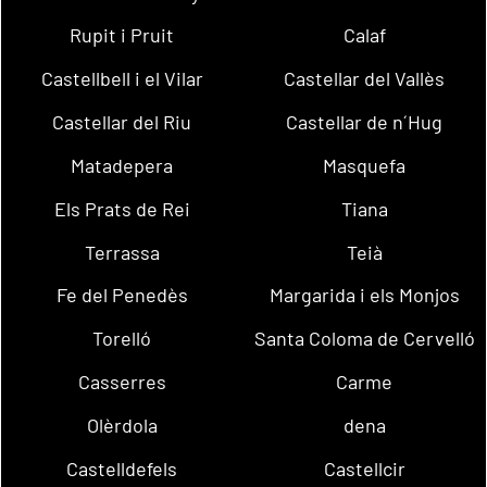
Rupit i Pruit
Calaf
Castellbell i el Vilar
Castellar del Vallès
Castellar del Riu
Castellar de n´Hug
Matadepera
Masquefa
Els Prats de Rei
Tiana
Terrassa
Teià
Fe del Penedès
Margarida i els Monjos
Torelló
Santa Coloma de Cervelló
Casserres
Carme
Olèrdola
dena
Castelldefels
Castellcir