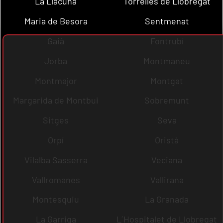
La Llacuna
Torrelles de Llobregat
Maria de Besora
Sentmenat
Gaià
Fontrubí
Jorba
Montmaneu
Montmajor
Montgat
Margarida de Montbui
Sobremunt
Sitges
Seva
Orpí
Oristà
Vilalba Sasserra
Veciana
Vallromanes
Vallirana
Montesquiu
La Granada
La Garriga
L´Hospitalet de Llobregat