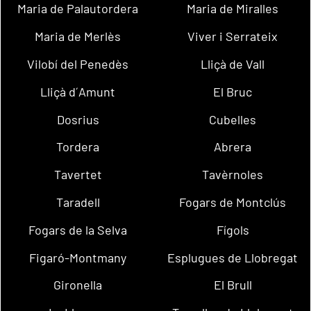
Maria de Palautordera
Maria de Miralles
Maria de Merlès
Viver i Serrateix
Vilobí del Penedès
Lliçà de Vall
Lliçà d´Amunt
El Bruc
Dosrius
Cubelles
Tordera
Abrera
Tavertet
Tavèrnoles
Taradell
Fogars de Montclús
Fogars de la Selva
Fígols
Figaró-Montmany
Esplugues de Llobregat
Gironella
El Brull