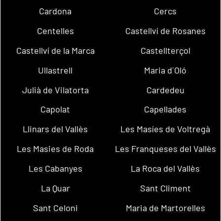
Cardona
Cercs
Centelles
Castellví de Rosanes
Castellví de la Marca
Castellterçol
Ullastrell
Maria d´Oló
Julià de Vilatorta
Cardedeu
Capolat
Capellades
Llinars del Vallès
Les Masíes de Voltregà
Les Masies de Roda
Les Franqueses del Vallès
Les Cabanyes
La Roca del Vallès
La Quar
Sant Climent
Sant Celoni
Maria de Martorelles