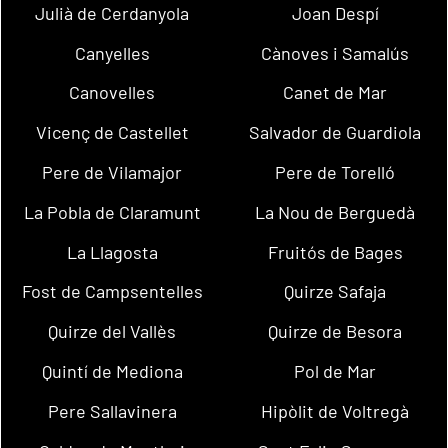
Julià de Cerdanyola
Joan Despí
Canyelles
Cànoves i Samalús
Canovelles
Canet de Mar
Vicenç de Castellet
Salvador de Guardiola
Pere de Vilamajor
Pere de Torelló
La Pobla de Claramunt
La Nou de Berguedà
La Llagosta
Fruitós de Bages
Fost de Campsentelles
Quirze Safaja
Quirze del Vallès
Quirze de Besora
Quintí de Mediona
Pol de Mar
Pere Sallavinera
Hipòlit de Voltregà